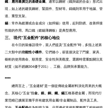
鐵
：
應用最廣泛的基礎金屬
。通常以鋼材（鐵與碳的合金）形式出
現，如上述的建筑鋼材、緊固件、型材等。鑄鐵則常用于地漏、管
道、重型支架。
錫
：常作為鍍層或合金成分（如焊錫）使用，起到防銹、改善焊接
性能的作用。馬口鐵（鍍錫薄鋼板）是典型應用。
三、 現代“五金配件”的核心地位
在今日的裝修語境中，當人們提及“五金配件”時，多指上述第
二大類中的
功能性小構件
。它們雖小，卻直接決定了門窗、家具、
櫥柜的使用壽命、順滑度、安全性與美觀度。選購時需重點關注其
材質（如不銹鋼304優于201）、工藝、品牌與承重能力。
****
總而言之，“五金建材”是一個從傳統金屬材料演化而來的大概
念。其核心“五金”指
金、銀、銅、鐵、錫
五種基礎金屬，而現代行
業范疇已擴展至幾乎所有建筑用金屬/非金屬制品、配件及工具。
其中，
五金配件
作為點睛之筆，品質優劣直接影響整體工程的細節