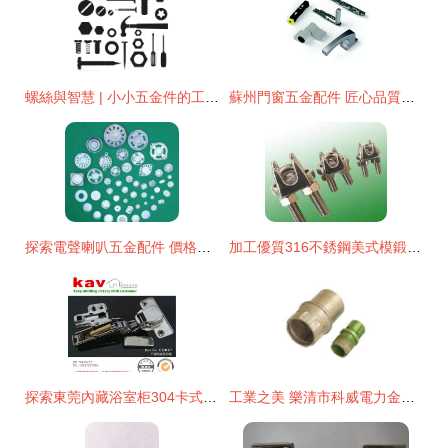
螺絲與智慧 | 小小五金件的工程哲學
蘇州門窗五金配件 匠心品質，守護家居之美
探索電聲喇叭五金配件 價格、廠家與廣闊市場前景
加工優質316不銹鋼美式模鍛卡頭等索具供應——通用五金配件詳解
探索東莞內藏浴室柜304卡式快裝不銹鋼鉸鏈 品質與創新的五金配件
工業之美 樂清市科威電力金具廠鋁件五金件 011高清圖解