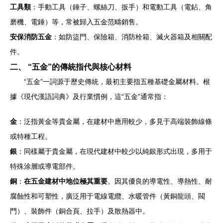
工具類
：手動工具（錘子、螺絲刀、扳手）和電動工具（電鉆、角
磨機、電錘）等，常被歸入五金范疇銷售。
安保消防五金
：如防盜門、保險箱、消防栓箱、滅火器箱及相關配
件。
二、 “五金”的傳統指代與核心材料
“五金”一詞源于歷史傳統，最初主要指五種基礎金屬材料。根
據《現代漢語詞典》及行業慣例，這“五金”通常指：
金
：泛指黃金等貴金屬，在建材中應用較少，多見于高端裝飾線條
或特種工程。
銀
：同樣屬于貴金屬，在現代建材中較少以純銀形式出現，多用于
特殊涂層或導電部件。
銅
：
在五金建材中地位極其重要
。因其優良的導電性、導熱性、耐
腐蝕性和可塑性，廣泛用于電線電纜、水暖管件（黃銅龍頭、閥
門）、裝飾件（銅合頁、拉手）及散熱器中。