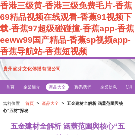
香港三级黄-香港三级免费毛片-香蕉
69精品视频在线观看-香蕉91视频下
载-香蕉97超级碰碰撞-香蕉app-香蕉
eeww99国产精品-香蕉sp视频app-
香蕉导航站-香蕉短视频
貴州麥芽文化傳播有限公司
首頁
企業簡介
產品大全
聯系我們
企業信息
訪客
>
>
當前位置：
首頁
產品大全
五金建材全解析 涵蓋范圍與核
心“五材”探秘
五金建材全解析 涵蓋范圍與核心“五