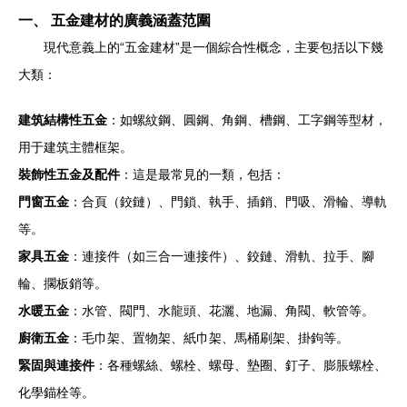
一、 五金建材的廣義涵蓋范圍
現代意義上的“五金建材”是一個綜合性概念，主要包括以下幾
大類：
建筑結構性五金
：如螺紋鋼、圓鋼、角鋼、槽鋼、工字鋼等型材，
用于建筑主體框架。
裝飾性五金及配件
：這是最常見的一類，包括：
門窗五金
：合頁（鉸鏈）、門鎖、執手、插銷、門吸、滑輪、導軌
等。
家具五金
：連接件（如三合一連接件）、鉸鏈、滑軌、拉手、腳
輪、擱板銷等。
水暖五金
：水管、閥門、水龍頭、花灑、地漏、角閥、軟管等。
廚衛五金
：毛巾架、置物架、紙巾架、馬桶刷架、掛鉤等。
緊固與連接件
：各種螺絲、螺栓、螺母、墊圈、釘子、膨脹螺栓、
化學錨栓等。